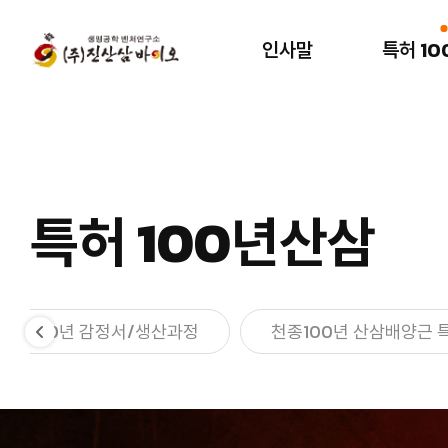
인사말
특허 1
인사말
특허 100년산삼
인사말
천종 100년
산삼배양근?
회사연혁
특허 100년산삼
천종100년 감정서/
특허/인증서
생산과정
*수출 외화 획득서*
천종100년 산삼배양근
천종100년 감정서/생산과정
천종100년 산삼배양근 
특징/전망
오시는길
시험성적서
연구논문