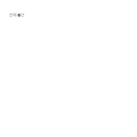
전체
0
건