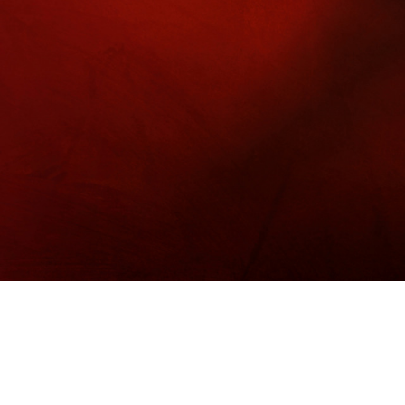
홍흑삼 산삼배양꿀