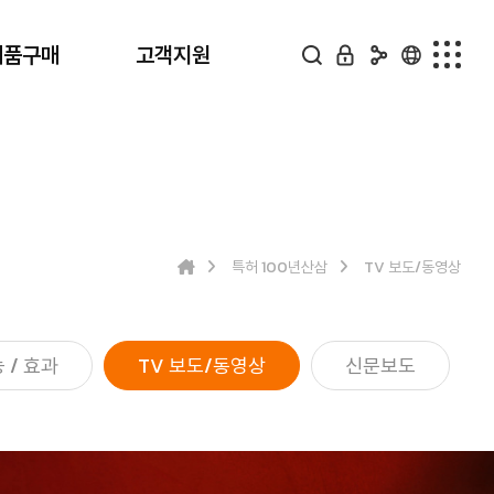
제품구매
고객지원
제품구매
고객지원
전체
공지사항
100년산삼 배양근생물
구매상담
특허 100년산삼
TV 보도/동영상
100년산삼 배양근
구매후기
동결건조
질문답변
 / 효과
산삼배양근 분말
TV 보도/동영상
신문보도
산삼배양근 농축액
산삼배양 발효농축분말