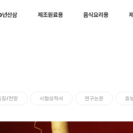
00년산삼
제조원료용
음식요리용
제조원료용
음식요리용
제조 원료용
가정/음식요리/안주용
특징/전망
시험성적서
연구논문
효능