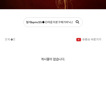
전체
0
건
유튜브 바로가기
게시물이 없습니다.