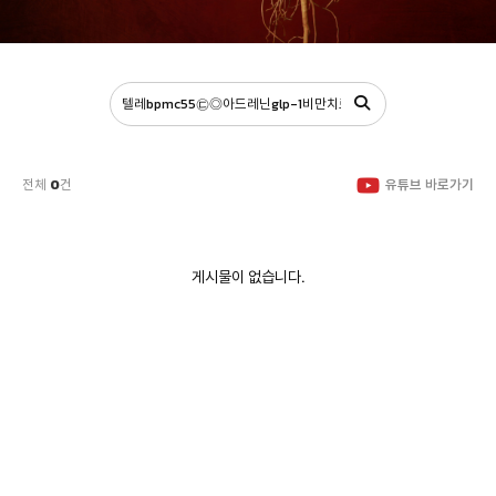
전체
0
건
유튜브 바로가기
게시물이 없습니다.