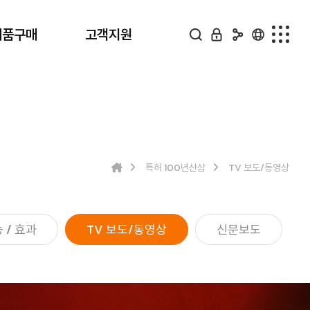
제품구매
고객지원
제품구매
고객지원
전체
공지사항
100년산삼 배양근생물
구매상담
특허 100년산삼
TV 보도/동영상
100년산삼 배양근
구매후기
동결건조
질문답변
 / 효과
산삼배양근 분말
TV 보도/동영상
신문보도
산삼배양근 농축액
산삼배양 발효농축분말