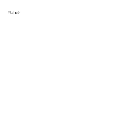
전체
0
건