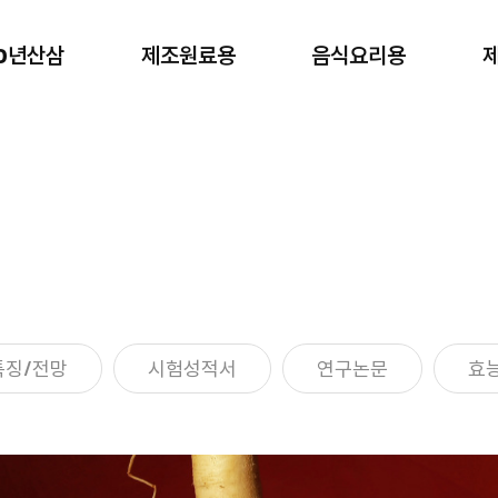
00년산삼
제조원료용
음식요리용
제조원료용
음식요리용
제조 원료용
가정/음식요리/안주용
특징/전망
시험성적서
연구논문
효능