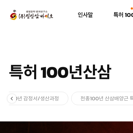
인사말
특허 1
인사말
특허 100년산삼
인사말
천종 100년
산삼배양근?
회사연혁
특허 100년산삼
천종100년 감정서/
특허/인증서
생산과정
*수출 외화 획득서*
천종100년 산삼배양근
천종100년 감정서/생산과정
천종100년 산삼배양근 
특징/전망
오시는길
시험성적서
연구논문