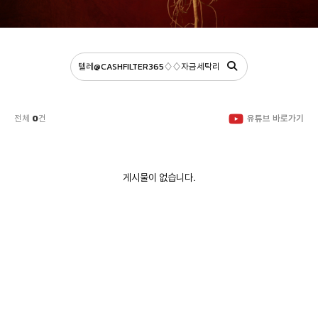
전체
0
건
유튜브 바로가기
게시물이 없습니다.