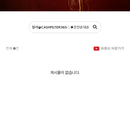
전체
0
건
유튜브 바로가기
게시물이 없습니다.