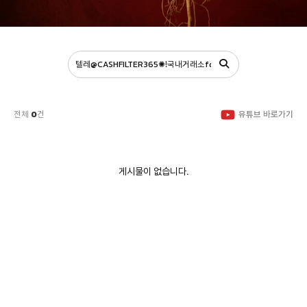
전체
0
건
유튜브 바로가기
게시물이 없습니다.