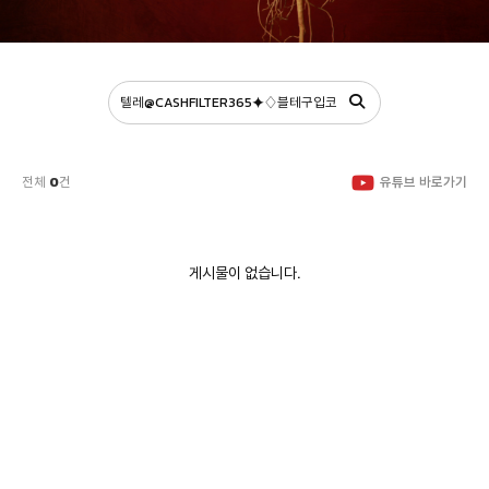
전체
0
건
유튜브 바로가기
게시물이 없습니다.