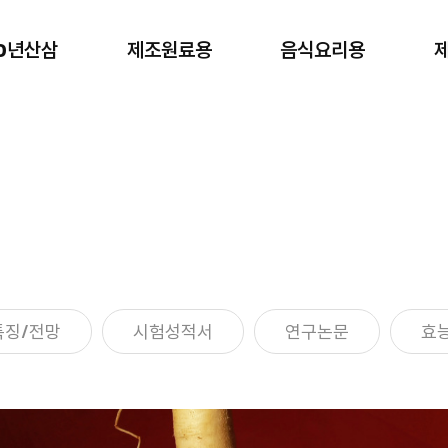
00년산삼
제조원료용
음식요리용
제조원료용
음식요리용
제조 원료용
가정/음식요리/안주용
특징/전망
시험성적서
연구논문
효능