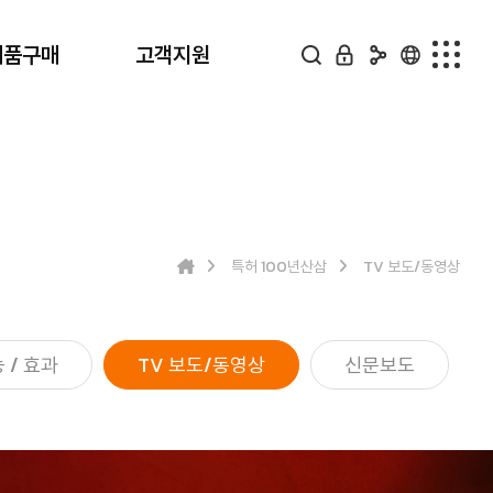
제품구매
고객지원
제품구매
고객지원
전체
공지사항
100년산삼 배양근생물
구매상담
특허 100년산삼
TV 보도/동영상
100년산삼 배양근
구매후기
동결건조
질문답변
 / 효과
산삼배양근 분말
TV 보도/동영상
신문보도
산삼배양근 농축액
산삼배양 발효농축분말