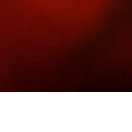
홍흑삼 산삼배양꿀