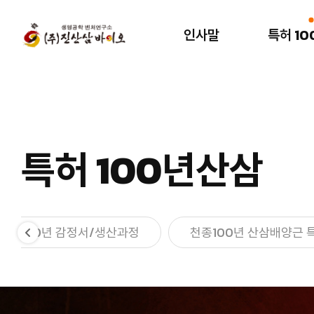
인사말
특허 1
인사말
특허 100년산삼
인사말
천종 100년
산삼배양근?
회사연혁
특허 100년산삼
천종100년 감정서/
특허/인증서
생산과정
*수출 외화 획득서*
천종100년 산삼배양근
천종100년 감정서/생산과정
천종100년 산삼배양근 
특징/전망
오시는길
시험성적서
연구논문