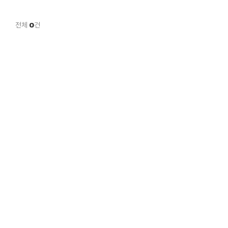
전체
0
건