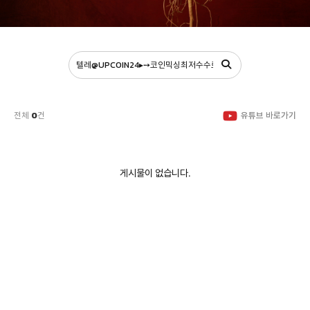
전체
0
건
유튜브 바로가기
게시물이 없습니다.