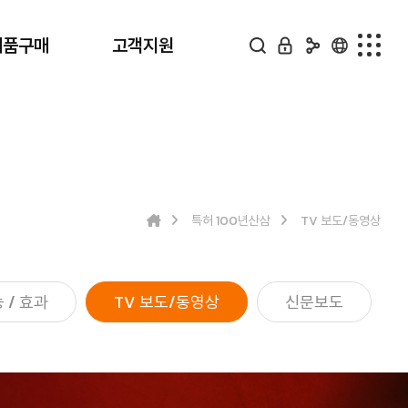
제품구매
고객지원
제품구매
고객지원
전체
공지사항
100년산삼 배양근생물
구매상담
특허 100년산삼
TV 보도/동영상
100년산삼 배양근
구매후기
동결건조
질문답변
 / 효과
산삼배양근 분말
TV 보도/동영상
신문보도
산삼배양근 농축액
산삼배양 발효농축분말