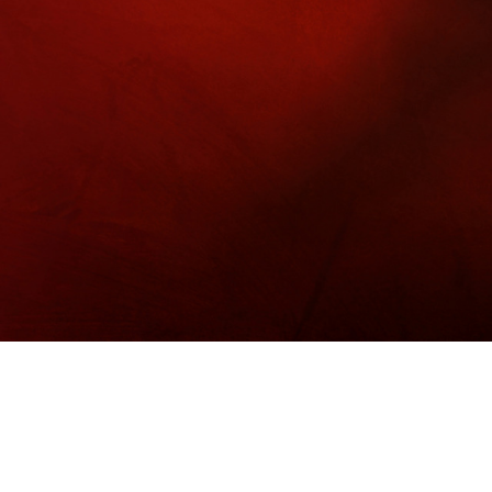
홍흑삼 산삼배양꿀