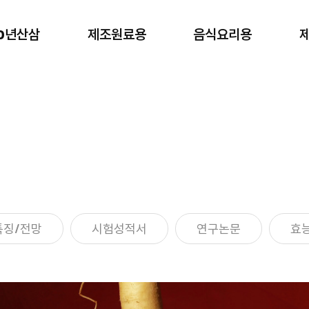
00년산삼
제조원료용
음식요리용
제조원료용
음식요리용
제조 원료용
가정/음식요리/안주용
특징/전망
시험성적서
연구논문
효능