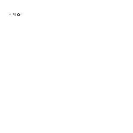
전체
0
건