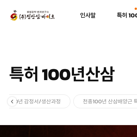
인사말
특허 1
인사말
특허 100년산삼
인사말
천종 100년
산삼배양근?
회사연혁
특허 100년산삼
천종100년 감정서/
특허/인증서
생산과정
*수출 외화 획득서*
천종100년 산삼배양근
천종100년 감정서/생산과정
천종100년 산삼배양근 
특징/전망
오시는길
시험성적서
연구논문