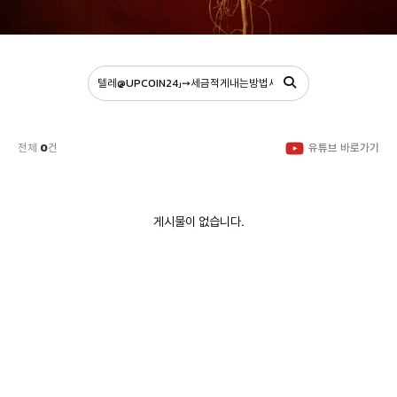
전체
0
건
유튜브 바로가기
게시물이 없습니다.