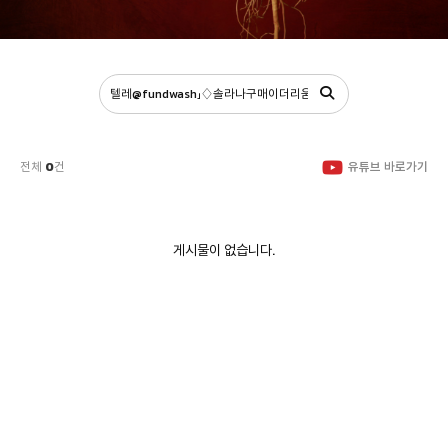
전체
0
건
유튜브 바로가기
게시물이 없습니다.