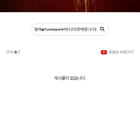
전체
0
건
유튜브 바로가기
게시물이 없습니다.