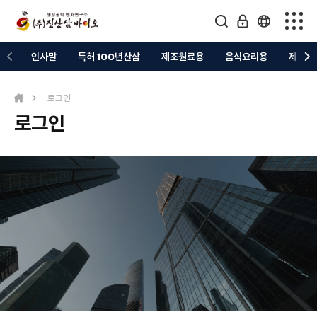
인사말
인사말
특허 100년산삼
제조원료용
음식요리용
제품구
특허 100년산삼
로그인
로그인
제조원료용
음식요리용
제품구매
고객지원