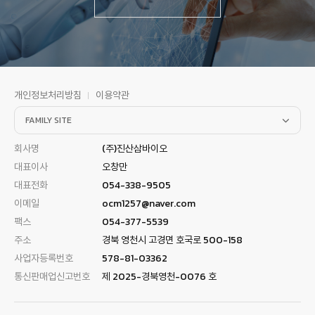
개인정보처리방침
이용약관
FAMILY SITE
회사명
(주)진산삼바이오
대표이사
오창만
대표전화
054-338-9505
이메일
ocm1257@naver.com
팩스
054-377-5539
주소
경북 영천시 고경면 호국로 500-158
사업자등록번호
578-81-03362
통신판매업신고번호
제 2025-경북영천-0076 호